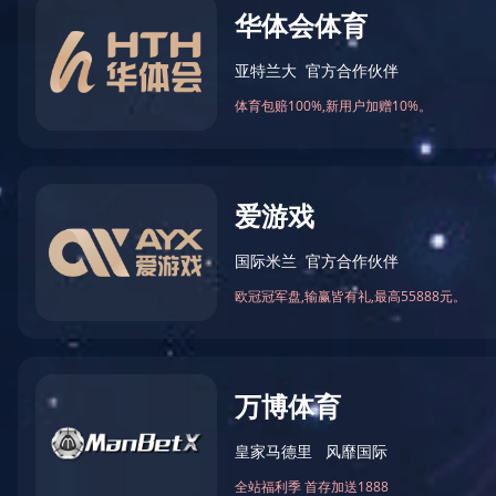
人才招聘
人才理念
招聘信息
联系我们
联系方式
在线留言

乐鱼官方网站-乐鱼(中国)
关于我们

公司简介
乐鱼官方网站
荣誉资质
产品中心

智能安防领域
信息发布系统
远程会议系统
LED显示屏
案例展示
新闻资讯

乐鱼官方网站
乐鱼官方网站-乐鱼(中国)
通知公告
服务中心

服务理念
售后服务
解决方案
人才招聘

人才理念
招聘信息
联系我们
