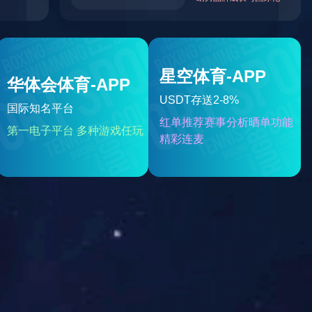
网站-乐鱼(中国) ”，注册资金也 由原来的50万增至1050万。
师团队从工程设计、现场指导施工到售后 服务都能及时高效的完成各个项
远程会议 系统、LED显示屏等多个领域都有较强实力。