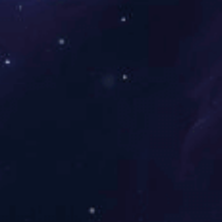
贵阳警察学院
→
上一页
1
2
...
4
下一页
10
2024-05
贵州省工地实名制项目