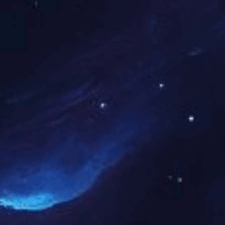
上海世纪汇广场
中南大学湘雅医学院
江西省肿瘤医院
美的集团
南宁海关
贵州省工地实名制项目
→
贵州东华工程
→