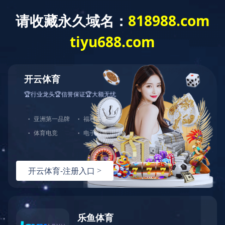
乐鱼官方网站
150 8598 8761
乐鱼官方网站-乐鱼(中国)
关于我们
公司简介
乐鱼官方网站
荣誉资质
产品中心
智能安防领域
信息发布系统
远程会议系统
LED显示屏
案例展示
新闻资讯
乐鱼官方网站
乐鱼官方网站-乐鱼(中国)
通知公告
服务中心
服务理念
售后服务
解决方案