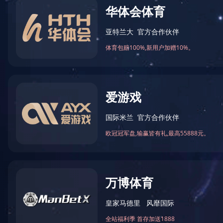
人才招聘
人才理念
招聘信息
联系我们
联系方式
在线留言

乐鱼官方网站-乐鱼(中国)
关于我们

公司简介
乐鱼官方网站
荣誉资质
产品中心

智能安防领域
信息发布系统
远程会议系统
LED显示屏
案例展示
新闻资讯

乐鱼官方网站
乐鱼官方网站-乐鱼(中国)
通知公告
服务中心

服务理念
售后服务
解决方案
人才招聘

人才理念
招聘信息
联系我们
