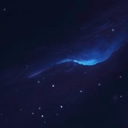
门禁系统
消费系统
巡更系统
智能充电桩
智能门锁
酒店锁
信息发布系统
远程会议系统
LED显示器
信息发布系统