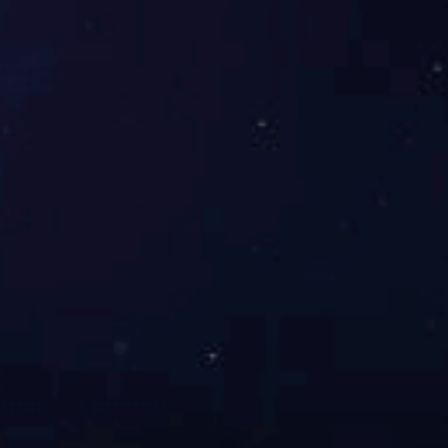
电、大型厂矿、部队、交通、智能小区等众多领域。此外，睿
合泰科技还是艾科智泊（专注智慧停车系统），杨格锁业（专
注智能门锁）、深圳慧驰科技（专注智能充电桩）等国内一线
品牌省级代理商。
乐鱼官方网站-乐鱼(中国) 将秉承“协同创新引领市场服务
社会”的经营理念，愿与各位合作伙伴建立起一个共赢的未
来。
CONTACT INFORMATION
联系方式