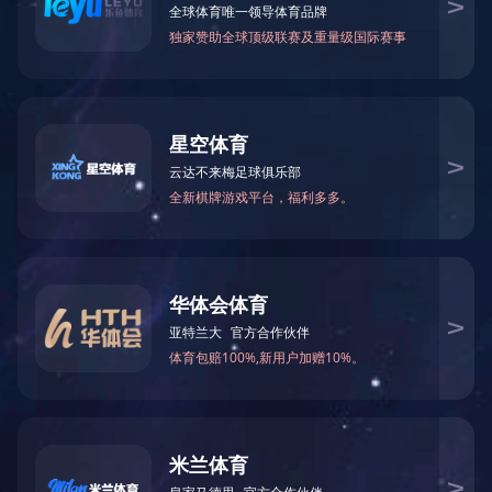
人才招聘
人才理念
招聘信息
联系我们
联系方式
在线留言

导航
乐鱼官方网站-乐鱼(中国)
关于我们

公司简介
乐鱼官方网站
荣誉资质
产品中心

智能安防领域
信息发布系统
远程会议系统
LED显示屏
案例展示
新闻资讯

乐鱼官方网站
乐鱼官方网站-乐鱼(中国)
通知公告
服务中心

服务理念
售后服务
解决方案
人才招聘

人才理念
招聘信息
联系我们
