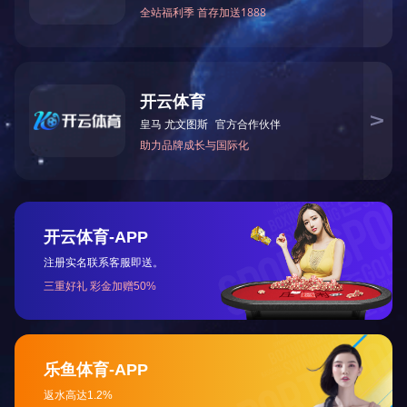
门禁系统
消费系统
巡更系统
智能充电桩
智能门锁
酒店锁
信息发布系统
远程会议系统
LED显示器
信息发布系统