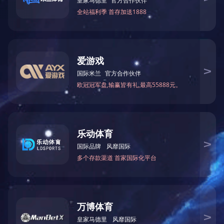
联系方式
在线留言
PREV

NEXT

您现在的位置：
乐鱼官方网站-乐鱼(中国)
/
产品中心
/
信息发布系统
分类出来


智能安防领域

智能停车系统
通道